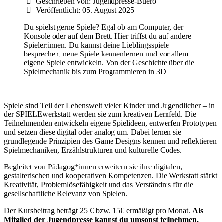
Geschrieben von:
Jugendpresse-Buero
Veröffentlicht: 05. August 2025
Du spielst gerne Spiele? Egal ob am Computer, der
Konsole oder auf dem Brett. Hier triffst du auf andere
Spieler:innen. Du kannst deine Lieblingsspiele
besprechen, neue Spiele kennenlernen und vor allem
eigene Spiele entwickeln. Von der Geschichte über die
Spielmechanik bis zum Programmieren in 3D.
Spiele sind Teil der Lebenswelt vieler Kinder und Jugendlicher – in
der SPIELEwerkstatt werden sie zum kreativen Lernfeld. Die
Teilnehmenden entwickeln eigene Spielideen, entwerfen Prototypen
und setzen diese digital oder analog um. Dabei lernen sie
grundlegende Prinzipien des Game Designs kennen und reflektieren
Spielmechaniken, Erzählstrukturen und kulturelle Codes.
Begleitet von Pädagog*innen erweitern sie ihre digitalen,
gestalterischen und kooperativen Kompetenzen. Die Werkstatt stärkt
Kreativität, Problemlösefähigkeit und das Verständnis für die
gesellschaftliche Relevanz von Spielen.
Der Kursbeitrag beträgt 25 € bzw. 15€ ermäßigt pro Monat.
Als
Mitglied der Jugendpresse kannst du umsonst teilnehmen.